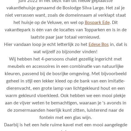
juni 2022 in het bezit van dit nieuw geplaatste
vakantiehuisje genaamd de Boslodge Silva Large. Het zal je
niet verrassen want, zoals de domeinnaam al verklapt staat
het huisje op de Veluwe, en wel op
Bospark Ede
. Dit
vakantiepark is één van de locaties van Topparken en is in de
laatste paar jaar totaal vernieuwd.
Hier vandaan loop je echt letterlijk zo het
Edese Bos
in, dat is
wat wijzelf zo bijzonder vinden!
Wij hebben het 4-persoons chalet gezellig ingericht met
meubels en accessoires in een combinatie van natuurlijke
kleuren, passend bij de bosrijke omgeving. Met bijvoorbeeld
geheel in stijl een lekker kleed op de bank van een imitatie-
dierenvacht, een grote lamp van lichtgekleurd hout en een
warm gekleurd vloerkleed. Ook hebben we een mooi plekje
aan de vijver weten te bemachtigen, waaraan je 's avonds in
de zomermaanden heerlijk kunt zitten, luisterend naar de
fontein met een glas wijn.
Daarbij is het een hele ruime kavel met een mooi aangelegde