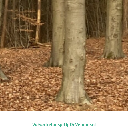
VakantiehuisjeOpDeVeluwe.nl